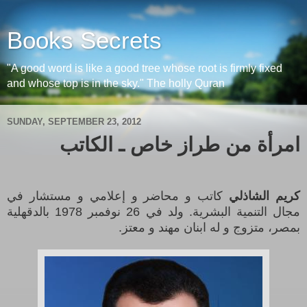
Books Secrets
"A good word is like a good tree whose root is firmly fixed
and whose top is in the sky." The holly Quran
SUNDAY, SEPTEMBER 23, 2012
امرأة من طراز خاص ـ الكاتب
كريم الشاذلي
كاتب و محاضر و إعلامي و مستشار في
مجال التنمية البشرية. ولد في 26 نوفمبر 1978 بالدقهلية
بمصر، متزوج و له ابنان مهند و معتز.