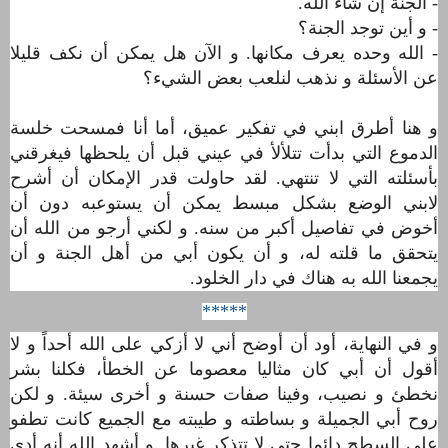
- الجنة إن شاء الله.
- و أين توجد الجنة؟
- الله وحده يعرف مكانها. و اﻵن هل يمكن أن نكف قليلا
عن اﻷسئلة و نذهب لنلعب بعض الشيء؟
و هنا أطرق ابني في تفكير عميق، أما أنا فمسحت خلسة
الدموع التي بدأت تتلأﻷ في عيني قبل أن يلحظها فيغرقني
بأسئلته التي لا تنتهي.
لقد حاولت قدر اﻹمكان أن أشرح
لابني الوضع بشكل
مبسط
يمكن أن يستوعبه دون أن
أخوض في تفاصيل أكبر من سنه. و لكني أرجو من الله أن
يتحقق ما قلته له، و أن يكون أبي من أهل الجنة و أن
يجمعنا الله به هناك في دار الخلود.
*****
و في النهاية، أود أن أوضح أني لا أزكي على الله أحداً و لا
أقول أن أبي كان مثاليا معصوما عن الخطأ، فكلنا بشر
نخطئ و نصيب، وفينا صفات حسنة و أخرى سيئة. و لكن
روح أبي الجميلة و بساطته و طيبته مع الجميع كانت تطفو
على السطح دائما حتى لا تتذكر غيرها. و أشهد الله أنه أدى