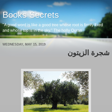
Books Secrets
"A good word is like a good tree whose root is firmly fixed
and whose top is in the sky." The holly Quran
WEDNESDAY, MAY 15, 2019
شجرة الزيتون