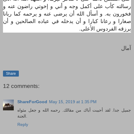
رسالته كأب على أكمل وجه و أني و إخوتي راضون عنه و
فخورون به. و أسأل الله أن يرضى عنه و يرحمه كما ربانا
صغارا و رعانا كبارا و أن يدخله في عباده الصالحين و
أن
يرزقه الفردوس الأعلى.
آمال
Share
12 comments:
ShareForGood
May 15, 2019 at 1:35 PM
جميل جدا. لقد أحببت أباك من مقالك. رحمه الله و جعل مثواه
الجنة.
Reply