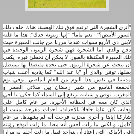
"
أترى الشجرة التي ترتفع فوق تلك الهضبة، هناك خلف ذلك
السور الأبيض؟" "نعم ماما" "إنها زيتونة جدك". هذا ما قلته
لابني ذي الأربع سنوات عندما مررنا من جانب المقبرة حيث
دفن والدي. أما الشجرة فهي شجرة الزيتون الوحيدة في
تلك المقبرة المكتظة بالقبور. لا يمكن أن تخطئ قبره، يكفي
أن تبحث عن شجرة الزيتون حتى تجده ملتصقا بها يستظل
بظلها. توفي والدي أو "با عبد الله" كما يناديه أغلب شباب
مدينتنا في نفس هذا اليوم من العام الماضي. توفي يوم
الجمعة التاسع من شهر رمضان بين صلاتي العصر و
المغرب. توفي و سبابته ترتفع إلى السماء كما حكى لنا أخي
الذي كان معه في لحظاته الأخيرة. مر عام كامل على
وفاته، كان عاما حافلا بالأحداث، أحداث مفرحة تمنيت لو
شاركنا إياها و أخرى محزنة فرحت أنه لم يشهدها. مر عام
كامل، و لكني ما زلت أحس أنه معنا، ما زلت أتوقع رؤيته
في الأماكن التي اعتاد أن يتواجد فيها. ما زلت أحلم به مرارا