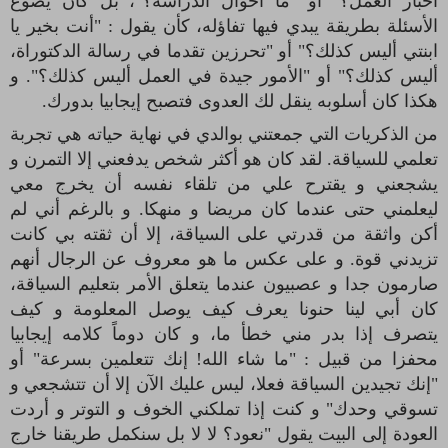
أخبار العمل؟" أو "ما أحوال الدراسة؟"، بل كان يصوغ
اﻷسئلة بطريقة
يبدي فيها تفاؤله، كأن يقول : "أنت بخير يا
ابنتي أليس كذلك؟" أو "تحرزين تقدما في رسالة الدكتوراة،
أليس كذلك؟" أو "اﻷمور جيدة في العمل أليس كذلك؟". و
هكذا كان أسلوبه ينقل لك العدوى فتصبح إيجابيا بدورك.
من الذكريات التي جمعتني بوالدي في نهاية حياته هي تجربة
تعلمي للسياقة. لقد كان هو أكثر شخص يدفعني إلا التمرن و
يشجعني و يقترح علي من تلقاء نفسه أن يخرج معي
ليعلمني حتى عندما كان مريضا و منهكا. و بالرغم أني لم
أكن واثقة من قدرتي على السياقة، إلا أن ثقته بي كانت
تزيدني قوة. و على عكس ما هو معروف عن الرجال أنهم
صارمون جدا و عصبيون عندما يتعلق اﻷمر بتعليم السياقة،
كان أبي لينا حنونا يعرف كيف يوصل المعلومة و كيف
يتصرف إذا بدر مني خطأ ما، و كان دوماً كلامه إيجابيا
محفزا من قبيل : "ما شاء الله! إنك تتعلمين بسرعة" أو
"إنك تجيدين السياقة فعلا، ليس عليك اﻵن إلا أن تتشجعي و
تسوقي وحدك" و كنت إذا تملكني الخوف و التوتر و أردت
العودة إلى البيت يقول "نعود؟ لا لا بل سنكمل طريقنا خارج