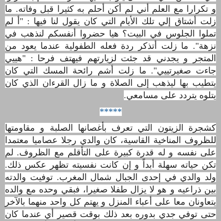
و تكرارا مع العلم أني لم أكن أحلم به كثيرا قبل وفاته. ما
زلت أشتاق إلي تلك الأيام التي كان يقول لنا فيها : "أ لم
تملوا الجلوس في البيت؟ هيا حضروا أنفسكم لنذهب في
نزهة". ما زلت أتذكر ردة فعله الطفولية عندما يعود من
المتجر و يجدني قد جئت لزيارتهم فيهتف فرحا : "هييي
جاءت صغيرتييي". ما زلت أشم رائحة المسك التي كان
يتطيب بها ليذهب إلى الصلاة و ما زال القرءان الذي كان
يتلوه يتردد على مسامعي
.
*****
كشجرة الزيتون التي تعرف بأغصانها الصلبة و مقاومتها
للظروف المناخية القاسية، كان والدي رجلا عصاميا معتمدا
على نفسه و له قدرة كبيرة على التأقلم مع الظروف. لم
تكن حياته سهلة أبداً و إن كانت نفسيته تظهر عكس ذلك.
ولد والدي في إحدى الجبال شمال المغرب.
توفيت والدته
بين ذراعيه و هو لا يزال طفلا صغيرا، فبقي وحده مع والده
يتعاونان معا على أعباء المنزل و يهتم كل واحد منهما بالآخر
حتى توفي جدي بدوره بعد ذلك بوقت قصير أي عندما كان