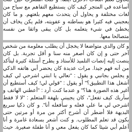
أساعده في المتجر كيف كان يستطيع التفاهم مع سياح من
لغات مختلفة و يحاول أن يتحدث معهم بلغتهم. و ما كان
يعجبني فيه كثيرا هو بساطته و عفويته، فلم يكن يخاف أن
يخطئ في شيء يتعلمه بل كان يبقى واثقا من نفسه
متصالحا معها.
و كان والدي متواضعا لا يخجل أن يطلب معلومة من شخص
آخر حتى و إن كان أصغر منه سنا و أقل تجربة. بل كان
ينصت إليه إنصات التلميذ للأستاذ و يطرح أسئلة كثيرة ليتأكد
من أنه فهم جيدا. مرات عديدة كان يحضر أبي هاتفه الذكي
و يجلس بجانبي و يقول : "تعالي يا ابنتي اشرحي لي كيف
أشغل هذا التطبيق؟" أو يقول : "قولي لي! كيف أستطيع أن
أغير هذه الصورة هنا؟" و عندما كنت أرد : "أعطني الهاتف و
سأريك كيف تفعل"، كان يجيبني بلهفة المتعلم : "لا لا فقط
اشرحي لي ما علي فعله و سأفعله أنا". و كان ذكيا سريع
البديهة فلا أضطر أن أشرح أكثر من مرة أو مرتين حتى
يكون قد تعلم المطلوب. و كنت أشعر بسعادة غامرة و أنا
أعلم أبي شيئا كما كان يفعل معي و أنا طفلة صغيرة. حيث