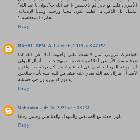
الأميري، قلت مع بالي لم لا تخصين با عبد الله ب"ديوان با عبد الله"
يشمل كل الذكريات الطيبة تكون معينا ورحمة ومددا للإنسانية
الحائرة المتعطشة.٢
Reply
RAHALI SEMLALI
June 6, 2019 at 8:42 PM
خواطرك عزيزتي أمال لامست قلبي وأحببت أباك في الله لما
عرفته منك الآن عن أخلاقه وشخصيته ومنهج حياته... أسأل المولى
أن يرزقه الدرجات العلى في الجنة ويلحقك كل ذريته به.. وأفرح
لأبيك أن مازال نعم الله تغدق عليه فلقد من الله عليه بأبناء صالحين
يدعون له ويزيدون في حسناته
Reply
Unknown
July 25, 2021 at 7:38 PM
اللهم اجعله مع الصديقين والشهداء والصالحين وحسن رقيقا .
Reply