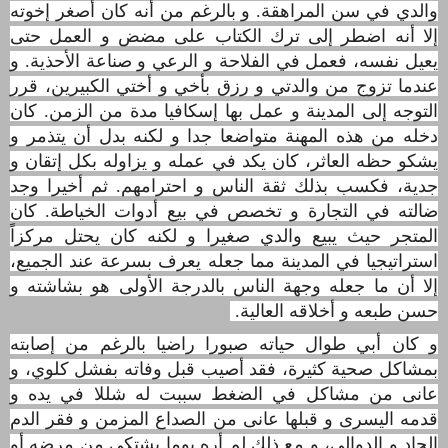
والدي في سن المراهقة
. و بالرغم من أنه كان أصغر إخوته
إﻻ أنه اضطر إلى ترك الكتاب على مضض و العمل حتى
يعيل نفسه، فعمل في الفلاحة و الرعي و صناعة اﻷحذية. و
عندما تزوج من والدتي و رزق بأخي و أختي الكبيرين، قرر
التوجه إلى المدينة و عمل بها إسكافيا مدة من الزمن.
كان
دخله من هذه المهنة متواضعا جدا و لكنه بدل أن يتذمر و
يشكو حظه العاثر، كان يكد في عمله و يزاوله بكل إتقان و
جدية، فكسب بذلك ثقة الناس و احترامهم
. ثم أخيرا وجد
ضالته في التجارة و تخصص في بيع أدوات الخياطة. كان
المتجر حيث يبيع والدي صغيرا و لكنه كان يحتل مركزاً
استراتيجيا في المدينة مما جعله يعرف بسرعة عند الجميع،
إلا أن ما جعله وجهة الناس بالدرجة الأولى هو بشاشته و
حسن طبعه و أخلاقه العالية
.
و كان أبي طوال حياته صبورا راضيا بالرغم من إصابته
بمشاكل صحية كثيرة، فقد أصيب قبل وفاته بفشل كلوي، و
عانى من مشاكل في الضغط سببت له شللا في يده و
قدمه اليسرى و قبلها عانى من الصداع المزمن و فقر الدم
الحاد و الدوالي، و مع ذلك لم أره يوما يشتكي من مرضه أو