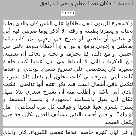
المدينة!". فكان نعم المعلم و نعم المرافق
.
*****
و كشجرة الزيتون تلقي بظلالها على الناس كان والدي يظلنا
بحنانه و يغمرنا بطيبته و رقته. لا أذكر يوما ضربني فيه أبي
أو عنفني أو عاقبني أو صرخ في وجهي. بل كان دائما
يعاملني و إخوتي برفق و لين و إذا أخطأنا يقومنا بالتي هي
أحسن. و مع ذلك، كنا نحترمه و نجله و نخاف أن نغضبه.
من الذكريات التي لا أنساها هي أني عندما كنت طفلة
صغيرة
كان يستعصي علي تسريح شعري لوحدي، و عندما
كانت أمي تسرحه لي كانت تحاول أن تفعل ذلك بسرعة
لتكمل باقي أشغال البيت فلم تكن تنتبه أنها تؤلمني، فكنت
أنادي أبي باكية و أطلب منه أن يسرح شعري بدلا منها.
فكان أبي يقبل بابتسامته المعهودة و يمسك المشط و
يسرح شعري شيئا فشيئا و يتوقف كل مرة ليسألني : "هل
أؤلمك؟" و حين أجيب بالنفي يستأنف العمل بكل رقة حتى
يكمل المهمة.
و في ليال كثيرة خاصة عندما تنقطع الكهرباء، كان والدي