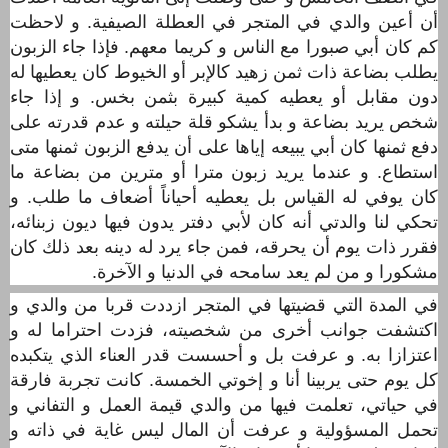
أن أعين والدي في المتجر في العطلة الصيفية. و لاحظت
كم كان أبي صبورا مع الناس و كريما معهم. فإذا جاء الزبون
يطلب بضاعة ذات ثمن زهيد كاﻹبر أو الخيوط كان يعطيها له
دون مقابل أو يعطيه كمية كبيرة بثمن بخس. و إذا جاء
شخص يريد بضاعة و بدأ يشكو قلة حيلته و عدم قدرته على
دفع ثمنها كان أبي يبيعه إياها على أن يدفع الزبون ثمنها متى
استطاع. و عندما يريد زبون مترا أو مترين من بضاعة ما
كان يوفي له القياس بل يعطيه أحياناً أضعاف ما طلب. و
تحكي لنا والدتي أنه كان لأبي دفتر يدون فيها ديون زبنائه،
فقرر ذات يوم أن يحرقه، فمن جاء يرد له دينه بعد ذلك كان
مشكورا و من لم يعد سامحه في الدنيا و الآخرة.
في المدة التي قضيتها في المتجر ازددت قربا من والدي و
اكتشفت جوانب أخرى من شخصيته، فزدت احتراما له و
اعتزازا به. و عرفت بل و أحسست قدر العناء الذي يتكبده
كل يوم حتى يربينا أنا و إخوتي الخمسة. كانت تجربة فارقة
في حياتي، تعلمت فيها من والدي قيمة العمل و التفاني و
تحمل المسؤولية
و عرفت أن المال ليس غاية في ذاته و