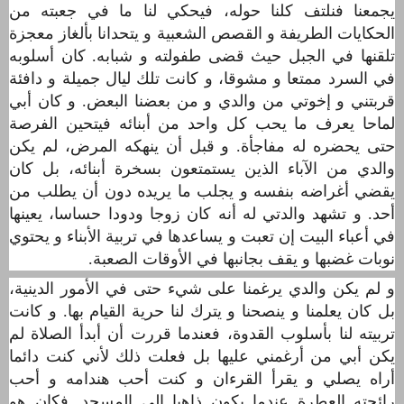
يجمعنا فنلتف كلنا حوله، فيحكي لنا ما في جعبته من
الحكايات الطريفة و القصص الشعبية و يتحدانا بألغاز معجزة
تلقنها في الجبل حيث قضى طفولته و شبابه. كان أسلوبه
في السرد ممتعا و مشوقا، و كانت تلك ليال جميلة و دافئة
قربتني و إخوتي من والدي و من بعضنا البعض. و كان أبي
لماحا يعرف ما يحب كل واحد من أبنائه فيتحين الفرصة
حتى يحضره له مفاجأة. و قبل أن ينهكه المرض، لم يكن
والدي من اﻵباء الذين يستمتعون بسخرة أبنائه، بل كان
يقضي أغراضه بنفسه و يجلب ما يريده دون أن يطلب من
أحد.
و تشهد والدتي له أنه كان زوجا ودودا حساسا، يعينها
في أعباء البيت إن تعبت و يساعدها في تربية الأبناء و يحتوي
نوبات غضبها و يقف بجانبها في اﻷوقات الصعبة.
و لم يكن والدي يرغمنا على شيء حتى في اﻷمور الدينية،
بل كان يعلمنا و ينصحنا و يترك لنا حرية القيام بها. و كانت
تربيته لنا بأسلوب القدوة، فعندما قررت أن أبدأ الصلاة لم
يكن أبي من أرغمني عليها بل فعلت ذلك لأني كنت دائما
أراه يصلي و يقرأ القرءان و كنت أحب هندامه و أحب
رائحته العطرة عندما يكون ذاهبا إلى المسجد. فكان هو