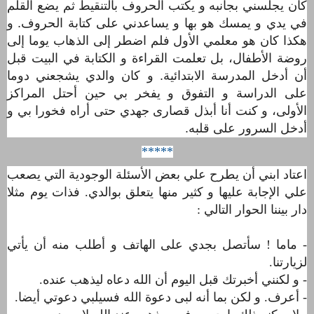
كان يجلسني بجانبه و يكتب الحروف بالتنقيط ثم يضع القلم
في يدي و يمسك هو بها و يساعدني على كتابة الحروف. و
هكذا كان هو معلمي اﻷول فلم اضطر إلى الذهاب يوما إلى
روضة اﻷطفال، بل تعلمت القراءة و الكتابة في البيت قبل
أن أدخل المدرسة الابتدائية. و كان والدي يشجعني دوما
على الدراسة و التفوق و يفخر بي حين أحتل المراكز
اﻷولى، و كنت أنا أبذل قصارى جهدي حتى أراه فخورا بي و
أدخل السرور على قلبه.
*****
اعتاد ابني أن يطرح علي بعض الأسئلة الوجودية التي يصعب
علي اﻹجابة عليها و كثير منها يتعلق بوالدي. فذات يوم مثلا
دار بيننا الحوار التالي :
- ماما ! سأتصل بجدي على الهاتف و أطلب منه أن يأتي
لزيارتنا.
- و لكنني أخبرتك قبل اليوم أن الله دعاه ليذهب عنده.
- أعرف. و لكن بما أنه لبى دعوة الله فسيلبي دعوتي أيضا.