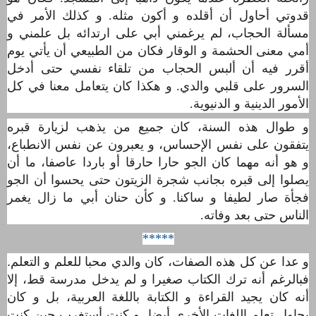
قدوتي أحاول أن أقلده و أكون مثله. و كذلك اﻷمر في
مسألة الحجاب، لم يرغمني أبي على ارتدائه بل علمني و
أمي معنى الحشمة و الوقار فكان من الطبيعي أن يأتي يوم
أقرر فيه
أن أ
لبس الحجاب من تلقاء نفسي حتى أدخل
السرور على قلبي والدي. و هكذا كان يتعامل معنا في كل
الأمور الدينية و الدنيوية.
و طوال هذه السنة، كان جميع من يذهب لزيارة قبره
يتفقون على نفس الإحساس، و يعبرون عن نفس الانطباع،
و هو أنه مهما كان الجو حارا حارقا أو باردا عاصفا، ما أن
يصلوا إلى قبره بجانب شجرة الزيتون حتى يحسوا أن الجو
فجأة صار لطيفا و ساكنا. و كأن حنان أبي ما زال يغمر
الناس حتى بعد وفاته.
*****
و عدا عن كل هذه الصفات، كان والدي محبا للعلم و التعلم.
فبالرغم أنه ترك الكتاب صغيرا و لم يدخل مدرسة قط، إلا
أنه كان يجيد القراءة و الكتابة باللغة العربية، بل و كان
يحاول تعلم اللغات الأخرى أيضا. و كنت أستغرب حين كنت