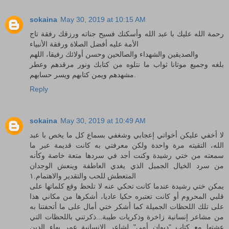
sokaina
May 30, 2019 at 10:15 AM
رحمة الله عليك با عبد الله وأسكنك فسيح جناته ورزقك رفقة تاج
الأمة عليه أفضل الصلاة ورفقة الأنبياء
والصديقين والشهداء والصالحين وحسن أولائك رفيقا، اللهم
بلغه وجميع موتانا ثواب ما نتلوه من كتابك ونور مرقدهم وعطر
مشهدهم ويمن كتابهم ويسر حسابهم.
Reply
sokaina
May 30, 2019 at 10:49 AM
لا أخفي عليكن أخواتي إعجابي وشغفي بسماع كل ما يخص با عبد
الله، التقيته مرة واحدة ولكن معرفتي به كانت قديمة عبر ما
سمعته من ختي رشيدة وكنت أجد في سردها متعة خاصة وكأنه
من سرد الخيال الجميل الذي يغدي العاطفة وينعش الوجدان
المتعطش للحب والتقدير والاهتمام.١
يمكن ختي رشيدة عندما كانت تحكي عنه لا تلحظ وقع كلماتها على
قلبي المحروم أو كانت تعتبره حكيا عاديا، أشكرها من مكاني هذا
على تلك اللحظات الجميلة كما أشكر ختي أمال على ما أتحفتنا به
من مشاعر إنسانية زاخرة وذكريات طيبة...ذكرتني باللحظات التي
عشتها مع كتاب "ديوان أمي" لشاعر الإنسانية عمر بهاء الدين