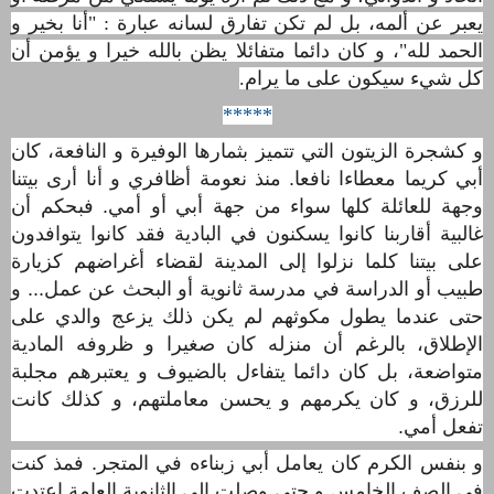
يعبر عن ألمه، بل لم تكن تفارق لسانه عبارة : "أنا بخير و
الحمد لله"، و كان دائما متفائلا يظن بالله خيرا و يؤمن أن
كل شيء سيكون على ما يرام
.
*****
و كشجرة الزيتون التي تتميز بثمارها الوفيرة و النافعة، كان
أبي كريما معطاءا نافعا. منذ نعومة أظافري و أنا أرى بيتنا
وجهة للعائلة كلها سواء من جهة أبي أو أمي. فبحكم أن
غالبية أقاربنا كانوا يسكنون في البادية فقد كانوا يتوافدون
على بيتنا كلما نزلوا إلى المدينة لقضاء أغراضهم كزيارة
طبيب أو الدراسة في مدرسة ثانوية أو البحث عن عمل... و
حتى عندما يطول مكوثهم لم يكن ذلك يزعج والدي على
اﻹطلاق، بالرغم أن منزله كان صغيرا و ظروفه المادية
متواضعة، بل كان دائما يتفاءل بالضيوف و يعتبرهم مجلبة
للرزق، و كان يكرمهم و يحسن معاملتهم، و كذلك كانت
تفعل أمي.
و بنفس الكرم كان يعامل أبي زبناءه في المتجر. فمذ كنت
في الصف الخامس و حتى وصلت إلى الثانوية العامة اعتدت