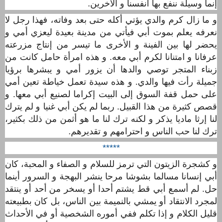
إنما وسيلة ننفع بها أنفسنا و اﻵخرين.
و ما زال
كرم
والدي يؤتي أكله حتى بعد وفاته، فهذا رجل لا
نعرفه يعلم بموت أبي فيأتي من مدينة بعيدة ليعزي أمي و
يحضر لها
بين الفينة و الأخرى
ما تيسر من إنتاج مزرعته
عرفانا و امتنانا لكرم أبي معه. و هذه امرأة حامل
كانت من
زبناء المتجر
توصي والدها أن يزور أمي و يبشرها برؤيا
جميلة رأت فيها والدي. و هذه سيدة
تعمل خياطة
تعين أمي
على حمل قفة السوق إلى البيت إكراما لصنيع أبي معها. و
قصص كثيرة من هذا القبيل. ربما لم يكن أبي غنيا و لم يترك
لنا إرثا ماديا يذكر و لكنه ترك لنا ما هو أثمن من ذلك بكثير،
ترك لنا حب الناس و احترامهم و تقديرهم.
*****
و كشجرة الزيتون التي ترمز للسلام و الصفاء و المحبة، كان
أبي إنسانا مسالما بشوشا مرحا ينشر البهجة و السرور أينما
حل. لم أسمع أبي قط يشتم أحدا أو يسخر من أحد أو ينتقد
لمجرد الانتقاد أو يمشي بالنميمة بين الناس، بل كان بطبيعته
قليل الكلام و إذا تكلم ففي أموره الشخصية أو في اﻷحداث