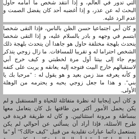
التي تدور في العالم، و إذا انتقد شخص ما أمامه حاول
البحث له عن عذر، و إذا أغضبه أحد كان يفضل الصمت و
عدم الرد عليه.
و كان أبي اجتماعيا حسن الظن بالناس، فإذا التقى شخصا
ابتسم في وجهه و بادر بالسلام عليه،
و إذا التقى شخصا
يتحدث بلهجة مختلفة حاول هو جاهدا أن يتحدث بلهجة ذلك
الشخص احتراما له و تقريبا للمسافات
.
ما زال زوجي يتذكر
يوم جاء إلى بيتنا أول مرة لخطبتي و كيف خرج أبي
لاستقبالهم خارج البيت فتوجه إليه يعانقه و يربت على كتفه
و كأنه يعرفه منذ زمن بعيد و هو يقول له : "مرحبا بك يا
بني". و هذا ما جعل زوجي يحبه و يحترمه من الوهلة
الأولى.
و كان أبي إيجابيا له نظرة متفائلة للحياة و المستقبل و لم
يكن يحمل اﻷمور أكثر من طاقتها بل كان يتعامل معها
ببساطة و مرونة استثنائيين. و كان له طريقة فريدة في
طرح اﻷسئلة، فإذا أراد أن يسألني عن أحوالي لم يكن
يستعمل دائما عبارات تقليدية من قبيل "كيف حالك؟" أو "ما