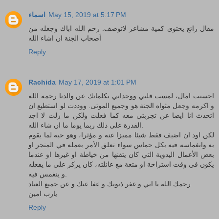
May 15, 2019 at 5:17 PM
اسماء
مقال رائع يحتوي كمية مشاعر لاتوصف. رحم الله اباك وجعله من
أصحاب الجنة ان اشاء الله
Reply
Rachida
May 17, 2019 at 1:01 PM
احسنت امال، لمست قلبي ووجداني بكلماتك عن والدنا رحمه الله
و اكرمه وجعل مثواه الجنة هو وجميع الموتى. ووددت لو استطيع ان
اتحدث انا ايضا عن تجربتي معه كما فعلت ولكن ما زلت لا اجد
القدرة على ذلك ربما يوما ما ان شاء الله.
لكن اود ان اضيف فقط شيئا مميزا عنه و مؤثرا، وهو حبه لما يقوم
به وانغماسه فيه بكل حماس سواء تعلق الأمر بعمله في المتجر او
بعض الأعمال اليدوية التي كان يتقنها من خياطة او غيرها او عندما
يكون في وقت استراحة او متعة مع عائلته، كان يركز على ما يفعله
و ينغمس فيه.
رحمك الله يا ابي و غفر ذنوبك و عفا عنك و عن جميع العباد.
يارب امين
Reply