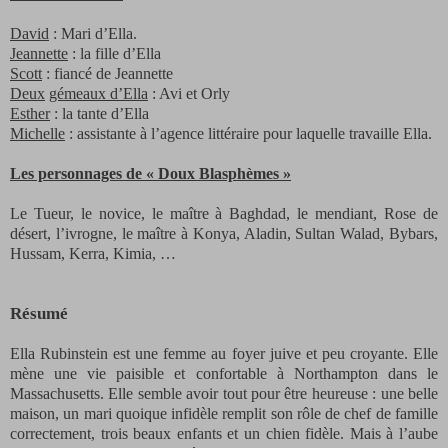
David
: Mari d’Ella.
Jeannette
: la fille d’Ella
Scott
: fiancé de Jeannette
Deux
gémeaux d’Ella
: Avi et Orly
Esther
: la tante d’Ella
Michelle
: assistante à l’agence littéraire pour laquelle travaille Ella.
Les personnages de « Doux Blasphèmes »
Le Tueur, le novice, le maître à Baghdad, le mendiant, Rose de
désert, l’ivrogne, le maître à Konya, Aladin, Sultan Walad, Bybars,
Hussam, Kerra, Kimia, …
Résumé
Ella Rubinstein est une femme au foyer juive et peu croyante. Elle
mène une vie paisible et confortable à Northampton dans le
Massachusetts. Elle semble avoir tout pour être heureuse : une belle
maison, un mari quoique infidèle remplit son rôle de chef de famille
correctement, trois beaux enfants et un chien fidèle. Mais à l’aube