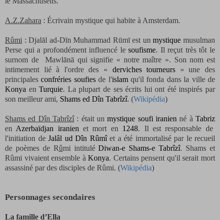
le Massachusetts.
A.Z.Zahara
: Écrivain mystique qui habite à Amsterdam.
Rûmi
: Djalāl ad-Dīn Muhammad Rūmī est un
mystique
musulman
Perse qui a profondément influencé le
soufisme
. Il reçut très tôt le
surnom de
Mawlānā qui signifie « notre maître ». Son nom est
intimement lié à l'ordre des «
derviches tourneurs
» une des
principales
confréries soufies
de l'
islam
qu'il fonda dans la ville de
Konya
en
Turquie
. La plupart de ses écrits lui ont été inspirés par
son meilleur ami,
Shams ed Dîn Tabrîzî
. (
Wikipédia
)
Shams ed Dîn Tabrîzî
: était un
mystique
soufi
iranien
né à
Tabriz
en
Azerbaïdjan iranien
et mort en
1248
. Il est responsable de
l'initiation de
Jalâl ud Dîn Rûmî
et a été immortalisé par le recueil
de poèmes de R
û
mi intitulé
Diwan-e Shams-e Tabrîzî
. Shams et
Rûmi vivaient ensemble à
Konya
. Certains pensent qu'il serait mort
assassiné par des disciples de Rûmi. (
Wikipédia
)
Personnages secondaires
La famille d’Ella