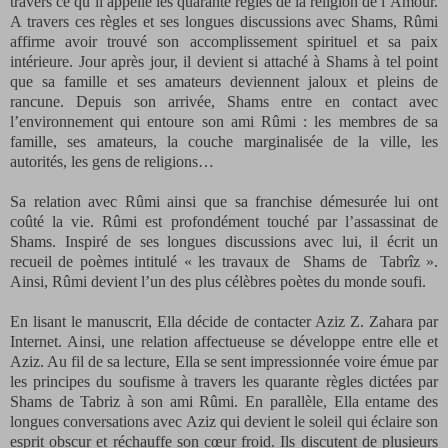
travers ce qu’il appelle les quarante règles de la religion de l’Amour.
A travers ces règles et ses longues discussions avec Shams, Rûmi
affirme avoir trouvé son accomplissement spirituel et sa paix
intérieure. Jour après jour, il devient si attaché à Shams à tel point
que sa famille et ses amateurs deviennent jaloux et pleins de
rancune. Depuis son arrivée, Shams entre en contact avec
l’environnement qui entoure son ami Rûmi : les membres de sa
famille, ses amateurs, la couche marginalisée de la ville, les
autorités, les gens de religions…
Sa relation avec Rûmi ainsi que sa franchise démesurée lui ont
coûté la vie. Rûmi est profondément touché par l’assassinat de
Shams. Inspiré de ses longues discussions avec lui, il écrit un
recueil de poèmes intitulé « les travaux de
Shams de
Tabrîz ».
Ainsi, Rûmi devient l’un des plus célèbres poètes du monde soufi.
En lisant le manuscrit, Ella décide de contacter Aziz Z. Zahara par
Internet. Ainsi, une relation affectueuse se développe entre elle et
Aziz. Au fil de sa lecture, Ella se sent impressionnée voire émue par
les principes du soufisme à travers les quarante règles dictées par
Shams de Tabriz à son ami Rûmi. En parallèle, Ella entame des
longues conversations avec Aziz qui devient le soleil qui éclaire son
esprit obscur et réchauffe son cœur froid. Ils discutent de plusieurs