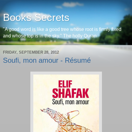
Books Secrets
"A good word is like a good tree whose root is firmly fixed
and whose top is in the sky." The holly Quran
FRIDAY, SEPTEMBER 28, 2012
Soufi, mon amour - Résumé