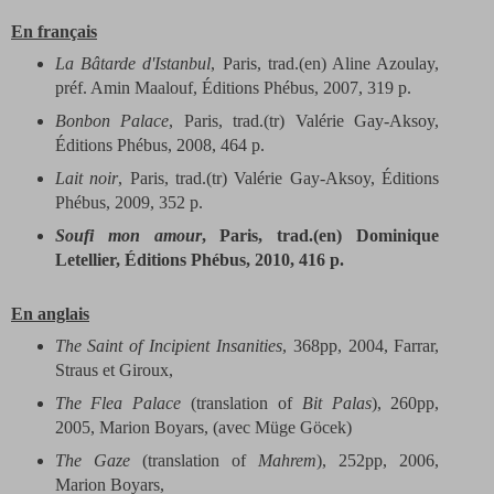
En français
La Bâtarde
d'Istanbul
, Paris, trad.(en) Aline Azoulay,
préf. Amin Maalouf, Éditions Phébus, 2007, 319 p.
Bonbon Palace
, Paris, trad.(tr) Valérie Gay-Aksoy,
Éditions Phébus, 2008, 464 p.
Lait noir
, Paris, trad.(tr) Valérie Gay-Aksoy, Éditions
Phébus, 2009, 352 p.
Soufi mon amour
, Paris, trad.(en) Dominique
Letellier, Éditions Phébus, 2010, 416 p.
En anglais
The Saint of Incipient Insanities
, 368pp, 2004, Farrar,
Straus et Giroux,
The Flea Palace
(translation of
Bit Palas
), 260pp,
2005, Marion Boyars, (avec Müge Göcek)
The Gaze
(translation of
Mahrem
), 252pp, 2006,
Marion Boyars,