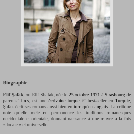
Biographie
Elif Şafak
, ou Elif Shafak, née le
25
octobre
1971
à
Strasbourg
de
parents
Turcs
, est une
écrivaine
turque
et
best-seller en
Turquie
,
Şafak écrit ses romans aussi bien en
turc
qu'en
anglais
. La critique
note qu’elle mêle en permanence les traditions romanesques
occidentale et orientale, donnant naissance à une œuvre à la fois
« locale » et universelle.