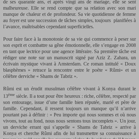
de ses quarante ans, et après vingt ans de mariage, elle se sent
malheureuse. Elle se rend compte que sa relation avec son mari
manque de chaleur et de profondeur. Sa vie quotidienne de femme
au foyer est une succession de tâches simples, toujours
planifiées à
l’avance, maîtrisables cependant superficielles.
Pour faire face à la monotonie de sa vie qui commence à peser sur
son esprit et combattre sa gêne émotionnelle, elle s’engage en 2008
en tant que lectrice pour une agence littéraire. Sa première tâche est
rédiger une note sur un manuscrit signé par Aziz Z. Zahara, un
écrivain mystique vivant à Amsterdam. Ce roman intitulé « Doux
blasphèmes » retrace la rencontre entre le poète « Rûmi» et un
célèbre derviche « Shams de Tabriz ».
Rûmi est un érudit musulman célèbre vivant à Konya durant le
ème
13
siècle. Il a tout pour être heureux : riche, célèbre, respecté par
son entourage, issue d’une famille bien réputée, marié et père de
famille. Cependant, il ressent toujours un manque qu’il n’arrive
pourtant pas à définir : « Peu importe qui nous sommes et où nous
vivons, tout au fond, nous nous sentons tous incomplets ». Un jour,
un derviche errant qui s’appelle « Shams de Tabriz » arrive à
Konya et cherche Rûmi afin de lui transmettre sa connaissance à