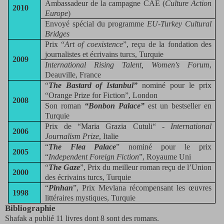
Ambassadeur de la campagne CAE (
Culture Action
2010
Europe
)
Envoyé spécial du programme
EU-Turkey Cultural
Bridges
Prix “
Art of coexistence
”, reçu de la fondation des
journalistes et écrivains turcs, Turquie
2009
International Rising Talent, Women's Forum
,
Deauville, France
“
The Bastard of Istanbul”
nominé
pour le prix
“Orange Prize for Fiction”, London
2008
Son roman
“Bonbon Palace”
est un bestseller en
Turquie
Prix de “Maria Grazia Cutuli“ -
International
2006
Journalism Prize
, Italie
“
The Flea Palace
” nominé pour le prix
2005
“
Independent Foreign Fiction
”, Royaume Uni
“
The Gaze
”, Prix du meilleur roman reçu de l’Union
2000
des écrivains turcs, Turquie
“
Pinhan
”, Prix Mevlana récompensant les œuvres
1998
littéraires mystiques, Turquie
Bibliographie
Shafak a publié 11 livres dont 8 sont des romans.