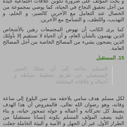
و يحث المؤلف على ضرورة تكوين علاقات اجتماعية جيدة
من أجل تحقيق النجاح في الحياة، كما يوصي بمجموعة من
الخصال عند التعامل مع الآخرين كالصبر، و الحلم، و
التهذيب، واللطف، و التسامح مع الآخرين.
كما يرى الكاتب أن نهوض المجتمعات رهين بالأشخاص
الذين يهتمون بالشأن العام، و أن الحياة لا تستقيم إلا بأولئك
الذين يضحون بشيء من المصالح الخاصة من أجل المصالح
العامة.
15.
المستقبل
المسلم بحاجة إلى أن يمتلك الحس
المستقبلي عن طريق تخطيط نشاطه و
أعماله و علاقاته المختلفة
لكل مسلم هدف سامي يلاحقه منذ سن البلوغ إلى ساعة
وفاته، وهو رضوان الله تعالى، فالمفروض أن هذا الهدف
يضبط كل تحركاته و أعماله و حوله تتمحور حياته، و بناء
عليه يصف المؤلف المسلم بكونه إنسانا مستقبليا من
الطراز الأول
.
غير أن الجهل و الأمية و البيئة الخاملة جعلت