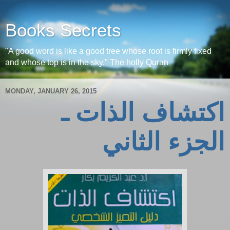
Books Secrets
"A good word is like a good tree whose root is firmly fixed
and whose top is in the sky." The holly Quran
MONDAY, JANUARY 26, 2015
اكتشاف الذات ـ
الجزء الثاني