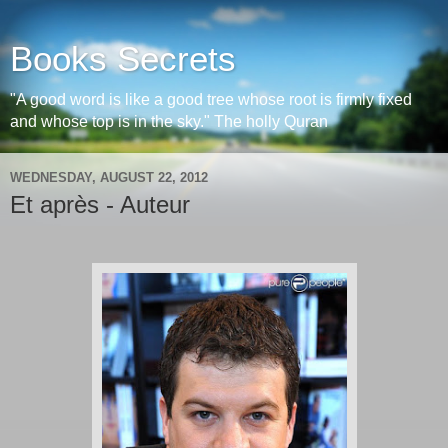
Books Secrets
"A good word is like a good tree whose root is firmly fixed
and whose top is in the sky." The holly Quran
WEDNESDAY, AUGUST 22, 2012
Et après - Auteur