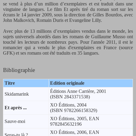
se vend à plus d’un million d’exemplaires et est traduit dans une
vingtaine de langues. Le film Et après tiré du roman sort sur les
écrans le 14 janvier 2009, sous la direction de Gilles Bourdos, avec
John Malkovich, Romain Duris et Evangeline Lilly.
Avec plus de 13 millions d’exemplaires vendus dans le monde, les
sujets universels abordés dans les romans de Guillaume Musso ont
touché les lecteurs de nombreux pays. Pour l'année 2011, il est
le
romancier qui a vendu le plus d'exemplaires en France (source
GFK) et ses romans ont été traduits en 35 langues.
Bibliographie
Titre
Edition originale
Éditions Anne Carrière, 2001
Skidamarink
(ISBN 2843371538)
XO Éditions, 2004
Et après ...
(ISBN 9782266158329)
XO Éditions, 2005, EAN
Sauve-moi
9782845632196
XO Éditions, 2006, EAN
Seras-tu là ?