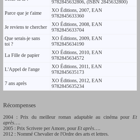
9782845632806, (ISBN 2845632800)
XO Éditions, 2007, EAN
Parce que je t'aime
9782845633360
XO Éditions, 2008, EAN
Je reviens te chercher
9782845633704
Que serais-je sans
XO Éditions, 2009, EAN
toi ?
9782845634190
XO Éditions, 2010, EAN
La Fille
de papier
9782845634572
XO Éditions, 2011, EAN
L'Appel de l'ange
9782845635173
XO Éditions, 2012, EAN
7 ans après
9782845635234
Récompenses
2004 : Prix du meilleur roman adaptable au cinéma pour
Et
après
….
2005 : Prix Scrivere per Amore, pour
Et après
….
2012 : Nommé Chevalier de l'Ordre des arts et lettres.