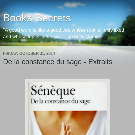
Books Secrets
"A good word is like a good tree whose root is firmly fixed
and whose top is in the sky." The holly Quran
FRIDAY, OCTOBER 31, 2014
De la constance du sage - Extraits